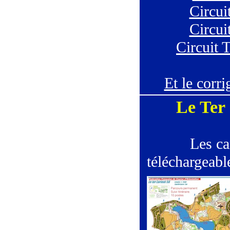
Circui
Circui
Circuit 
Et le corri
Le Ter 
Les ca
téléchargeabl