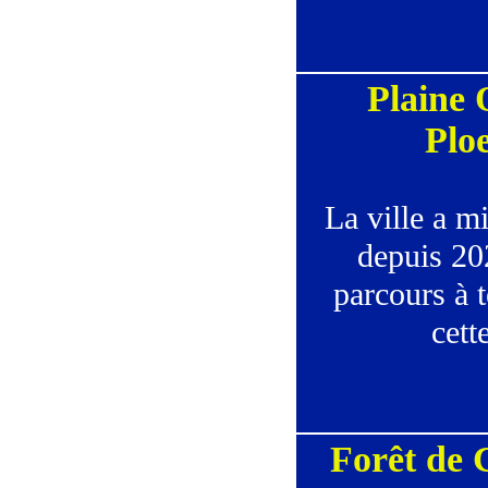
Plaine 
Plo
La ville a mi
depuis 20
parcours à t
cett
Forêt de 