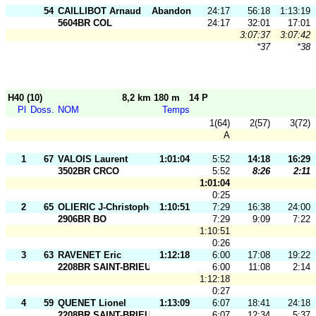
54
CAILLIBOT Arnaud
Abandon
24:17
56:18
1:13:19
5604BR COL
24:17
32:01
17:01
3:07:37
3:07:42
*37
*38
H40 (10)
8,2 km 180 m
14 P
Pl
Doss.
NOM
Temps
1(64)
2(57)
3(72)
A
1
67
VALOIS Laurent
1:01:04
5:52
14:18
16:29
3502BR CRCO
5:52
8:26
2:11
1:01:04
0:25
2
65
OLIERIC J-Christophe
1:10:51
7:29
16:38
24:00
2906BR BO
7:29
9:09
7:22
1:10:51
0:26
3
63
RAVENET Eric
1:12:18
6:00
17:08
19:22
2208BR SAINT-BRIEUC OR
6:00
11:08
2:14
1:12:18
0:27
4
59
QUENET Lionel
1:13:09
6:07
18:41
24:18
2208BR SAINT-BRIEUC OR
6:07
12:34
5:37