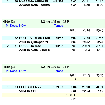
4
28
DUSSEUX Goulwen
1:47:33
15:38
22:17
31:37
2208BR SAINT-BRIEUC OR
15:38
6:39
9:20
H16A (2)
6,3 km 145 m
12 P
Pl
Doss.
NOM
Temps
1(33)
2(56)
3(49)
1
32
BOULESTREAU Elouan
54:57
3:02
17:34
21:57
2904BR Quimper 29
3:02
14:32
4:23
2
31
DUSSEUX Mael
1:14:02
5:05
20:09
26:11
2208BR SAINT-BRIEUC OR
5:05
15:04
6:02
H18A (1)
8,2 km 180 m
14 P
Pl
Doss.
NOM
Temps
1(64)
2(57)
3(72)
A
1
33
LECHANU Alex
1:39:33
9:04
21:28
28:31
5604BR COL
9:04
12:24
7:03
1:39:33
0:25