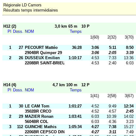
Régionale LD Camors
Résultats temps intermédiaires
H12 (2)
3,0 km 65 m
10 P
Pl
Doss.
NOM
Temps
1(60)
2(32)
3(70)
1
27
PECOURT Mattéo
36:28
3:06
5:11
8:50
2904BR Quimper 29
3:06
2:05
3:39
2
26
DUSSEUX Emilien
1:10:17
4:53
7:33
13:36
2208BR SAINT-BRIEUC OR
4:53
2:40
6:03
H14 (4)
4,7 km 100 m
12 P
Pl
Doss.
NOM
Temps
1(41)
2(58)
3(67)
1
30
LE CAM Tom
1:01:27
4:52
9:49
12:34
3502BR CRCO
4:52
4:57
2:45
2
29
MAZIER Ronan
1:03:41
6:03
10:39
14:02
5604BR COL
6:03
4:36
3:23
3
112
GUINCHE Mathis
1:05:34
4:27
7:38
15:27
2206BR CEPSCO DINAN
4:27
3:11
7:49