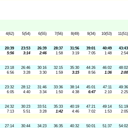
4(62)
5(54)
6(55)
7(56)
8(49)
9(34)
10(53)
11(51)
20:39
23:53
26:39
28:37
31:56
39:01
40:49
43:43
5:56
3:14
2:46
1:58
3:19
7:05
1:48
2:54
23:18
26:46
30:16
32:15
35:30
44:26
46:02
48:02
6:56
3:28
3:30
1:59
3:15
8:56
1:36
2:00
23:32
28:12
31:46
33:36
38:14
45:01
47:11
49:36
6:05
4:40
3:34
1:50
4:38
6:47
2:10
2:25
24:32
30:23
33:51
35:33
40:19
47:21
49:14
51:19
7:13
5:51
3:28
1:42
4:46
7:02
1:53
2:05
27:14
30:44
34:23
36:35
40:32
50:01
51:37
54:02