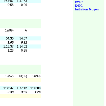
1:47:07
1:47:33
D21C
0:58
0:26
D40C
Initiation Moyen
12(99)
A
54:35
54:57
1:00
0:22
1:13:37
1:14:02
1:28
0:25
12(52)
13(36)
14(99)
1:33:47
1:37:42
1:39:08
9:39
3:55
1:26