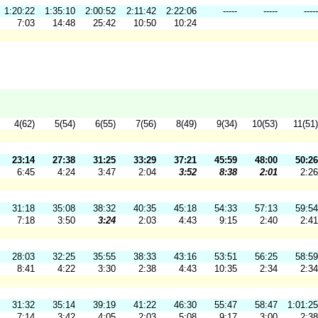
1:20:22
1:35:10
2:00:52
2:11:42
2:22:06
-----
-----
-----
7:03
14:48
25:42
10:50
10:24
4(62)
5(54)
6(55)
7(56)
8(49)
9(34)
10(53)
11(51)
23:14
27:38
31:25
33:29
37:21
45:59
48:00
50:26
6:45
4:24
3:47
2:04
3:52
8:38
2:01
2:26
31:18
35:08
38:32
40:35
45:18
54:33
57:13
59:54
7:18
3:50
3:24
2:03
4:43
9:15
2:40
2:41
28:03
32:25
35:55
38:33
43:16
53:51
56:25
58:59
8:41
4:22
3:30
2:38
4:43
10:35
2:34
2:34
31:32
35:14
39:19
41:22
46:30
55:47
58:47
1:01:25
7:14
3:42
4:05
2:03
5:08
9:17
3:00
2:38