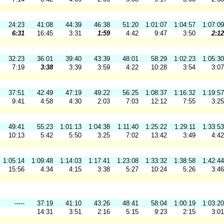
24:23
41:08
44:39
46:38
51:20
1:01:07
1:04:57
1:07:09
6:31
16:45
3:31
1:59
4:42
9:47
3:50
2:12
32:23
36:01
39:40
43:39
48:01
58:29
1:02:23
1:05:30
7:19
3:38
3:39
3:59
4:22
10:28
3:54
3:07
37:51
42:49
47:19
49:22
56:25
1:08:37
1:16:32
1:19:57
9:41
4:58
4:30
2:03
7:03
12:12
7:55
3:25
49:41
55:23
1:01:13
1:04:38
1:11:40
1:25:22
1:29:11
1:33:53
10:13
5:42
5:50
3:25
7:02
13:42
3:49
4:42
1:05:14
1:09:48
1:14:03
1:17:41
1:23:08
1:33:32
1:38:58
1:42:44
15:56
4:34
4:15
3:38
5:27
10:24
5:26
3:46
-----
37:19
41:10
43:26
48:41
58:04
1:00:19
1:03:20
14:31
3:51
2:16
5:15
9:23
2:15
3:01