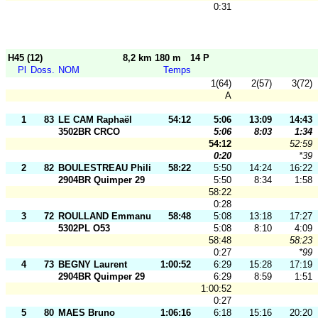
0:31
H45 (12)
8,2 km 180 m
14 P
Pl
Doss.
NOM
Temps
1(64)
2(57)
3(72)
A
1
83
LE CAM Raphaël
54:12
5:06
13:09
14:43
3502BR CRCO
5:06
8:03
1:34
54:12
52:59
0:20
*39
2
82
BOULESTREAU Philippe
58:22
5:50
14:24
16:22
2904BR Quimper 29
5:50
8:34
1:58
58:22
0:28
3
72
ROULLAND Emmanuel
58:48
5:08
13:18
17:27
5302PL O53
5:08
8:10
4:09
58:48
58:23
0:27
*99
4
73
BEGNY Laurent
1:00:52
6:29
15:28
17:19
2904BR Quimper 29
6:29
8:59
1:51
1:00:52
0:27
5
80
MAES Bruno
1:06:16
6:18
15:16
20:20