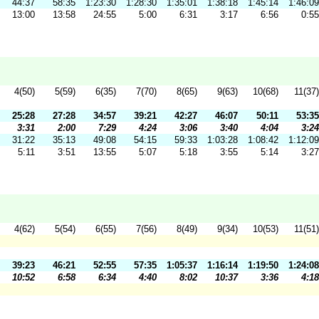
44:37
58:35
1:23:30
1:28:30
1:35:01
1:38:18
1:45:14
1:46:09
13:00
13:58
24:55
5:00
6:31
3:17
6:56
0:55
4(50)
5(59)
6(35)
7(70)
8(65)
9(63)
10(68)
11(37)
25:28
27:28
34:57
39:21
42:27
46:07
50:11
53:35
3:31
2:00
7:29
4:24
3:06
3:40
4:04
3:24
31:22
35:13
49:08
54:15
59:33
1:03:28
1:08:42
1:12:09
5:11
3:51
13:55
5:07
5:18
3:55
5:14
3:27
4(62)
5(54)
6(55)
7(56)
8(49)
9(34)
10(53)
11(51)
39:23
46:21
52:55
57:35
1:05:37
1:16:14
1:19:50
1:24:08
10:52
6:58
6:34
4:40
8:02
10:37
3:36
4:18