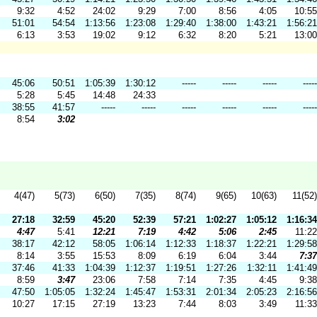
9:32
4:52
24:02
9:29
7:00
8:56
4:05
10:55
51:01
54:54
1:13:56
1:23:08
1:29:40
1:38:00
1:43:21
1:56:21
6:13
3:53
19:02
9:12
6:32
8:20
5:21
13:00
45:06
50:51
1:05:39
1:30:12
-----
-----
-----
-----
5:28
5:45
14:48
24:33
38:55
41:57
-----
-----
-----
-----
-----
-----
8:54
3:02
4(47)
5(73)
6(50)
7(35)
8(74)
9(65)
10(63)
11(52)
27:18
32:59
45:20
52:39
57:21
1:02:27
1:05:12
1:16:34
4:47
5:41
12:21
7:19
4:42
5:06
2:45
11:22
38:17
42:12
58:05
1:06:14
1:12:33
1:18:37
1:22:21
1:29:58
8:14
3:55
15:53
8:09
6:19
6:04
3:44
7:37
37:46
41:33
1:04:39
1:12:37
1:19:51
1:27:26
1:32:11
1:41:49
8:59
3:47
23:06
7:58
7:14
7:35
4:45
9:38
47:50
1:05:05
1:32:24
1:45:47
1:53:31
2:01:34
2:05:23
2:16:56
10:27
17:15
27:19
13:23
7:44
8:03
3:49
11:33