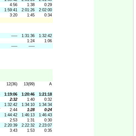
4:56
1:38
0:29
1:59:41
2:01:26
2:02:00
3:20
1:45
0:34
-----
1:31:36
1:32:42
1:24
1:06
-----
-----
12(36)
13(99)
A
1:19:06
1:20:46
1:21:18
2:32
1:40
0:32
1:32:42
1:34:10
1:34:34
2:44
1:28
0:24
1:44:42
1:46:13
1:46:43
2:53
1:31
0:30
2:20:39
2:22:32
2:23:07
3:43
1:53
0:35