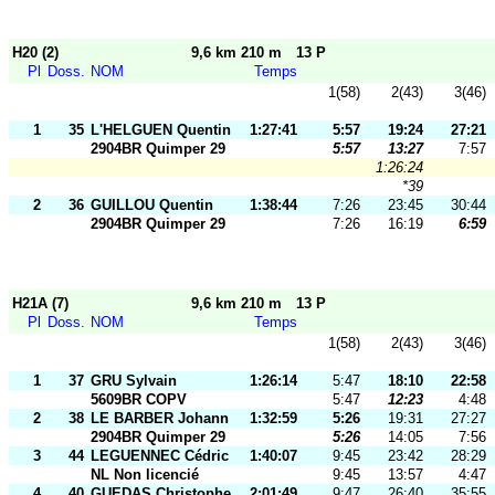
H20 (2)
9,6 km 210 m
13 P
Pl
Doss.
NOM
Temps
1(58)
2(43)
3(46)
1
35
L'HELGUEN Quentin
1:27:41
5:57
19:24
27:21
2904BR Quimper 29
5:57
13:27
7:57
1:26:24
*39
2
36
GUILLOU Quentin
1:38:44
7:26
23:45
30:44
2904BR Quimper 29
7:26
16:19
6:59
H21A (7)
9,6 km 210 m
13 P
Pl
Doss.
NOM
Temps
1(58)
2(43)
3(46)
1
37
GRU Sylvain
1:26:14
5:47
18:10
22:58
5609BR COPV
5:47
12:23
4:48
2
38
LE BARBER Johann
1:32:59
5:26
19:31
27:27
2904BR Quimper 29
5:26
14:05
7:56
3
44
LEGUENNEC Cédric
1:40:07
9:45
23:42
28:29
NL Non licencié
9:45
13:57
4:47
4
40
GUEDAS Christophe
2:01:49
9:47
26:40
35:55