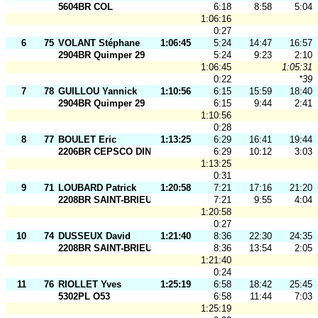
5604BR COL
6:18
8:58
5:04
1:06:16
0:27
6
75
VOLANT Stéphane
1:06:45
5:24
14:47
16:57
2904BR Quimper 29
5:24
9:23
2:10
1:06:45
1:05:31
0:22
*39
7
78
GUILLOU Yannick
1:10:56
6:15
15:59
18:40
2904BR Quimper 29
6:15
9:44
2:41
1:10:56
0:28
8
77
BOULET Eric
1:13:25
6:29
16:41
19:44
2206BR CEPSCO DINAN
6:29
10:12
3:03
1:13:25
0:31
9
71
LOUBARD Patrick
1:20:58
7:21
17:16
21:20
2208BR SAINT-BRIEUC OR
7:21
9:55
4:04
1:20:58
0:27
10
74
DUSSEUX David
1:21:40
8:36
22:30
24:35
2208BR SAINT-BRIEUC OR
8:36
13:54
2:05
1:21:40
0:24
11
76
RIOLLET Yves
1:25:19
6:58
18:42
25:45
5302PL O53
6:58
11:44
7:03
1:25:19