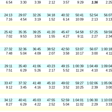
6:54
3:30
3:39
2:12
3:57
9:29
1:36
2:25
24:13
29:07
32:26
34:18
40:32
50:41
52:54
56:07
7:16
4:54
3:19
1:52
6:14
10:09
2:13
3:13
25:42
35:35
39:25
41:20
45:47
54:58
57:25
59:59
7:02
9:53
3:50
1:55
4:27
9:11
2:27
2:34
27:32
32:36
36:45
38:52
42:50
53:07
56:07
1:00:18
7:48
5:04
4:09
2:07
3:58
10:17
3:00
4:11
29:11
35:40
41:06
43:23
49:15
1:00:39
1:04:49
1:09:04
7:51
6:29
5:26
2:17
5:52
11:24
4:10
4:15
33:47
37:32
41:48
45:10
49:02
59:27
1:02:06
1:05:06
9:12
3:45
4:16
3:22
3:52
10:25
2:39
3:00
34:12
40:41
45:03
47:55
52:59
1:04:01
1:06:30
1:10:03
8:27
6:29
4:22
2:52
5:04
11:02
2:29
3:33