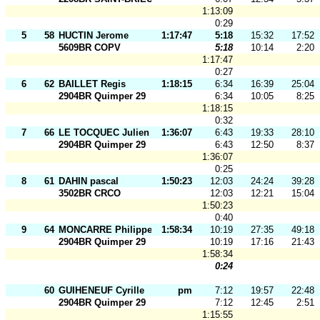
1:13:09
0:29
5
58
HUCTIN Jerome
1:17:47
5:18
15:32
17:52
5609BR COPV
5:18
10:14
2:20
1:17:47
0:27
6
62
BAILLET Regis
1:18:15
6:34
16:39
25:04
2904BR Quimper 29
6:34
10:05
8:25
1:18:15
0:32
7
66
LE TOCQUEC Julien
1:36:07
6:43
19:33
28:10
2904BR Quimper 29
6:43
12:50
8:37
1:36:07
0:25
8
61
DAHIN pascal
1:50:23
12:03
24:24
39:28
3502BR CRCO
12:03
12:21
15:04
1:50:23
0:40
9
64
MONCARRE Philippe
1:58:34
10:19
27:35
49:18
2904BR Quimper 29
10:19
17:16
21:43
1:58:34
0:24
60
GUIHENEUF Cyrille
pm
7:12
19:57
22:48
2904BR Quimper 29
7:12
12:45
2:51
1:15:55