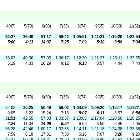
4(47)
5(73)
6(50)
7(35)
8(74)
9(65)
10(63)
11(52)
32:27
36:40
51:17
58:42
1:05:51
1:11:21
1:15:20
1:22:54
5:06
4:13
14:37
7:25
7:09
5:30
3:59
7:34
36:03
40:36
57:05
1:06:17
1:12:30
1:21:27
1:26:11
1:33:55
5:19
4:33
16:29
9:12
6:13
8:57
4:44
7:44
4(47)
5(73)
6(50)
7(35)
8(74)
9(65)
10(63)
11(52)
32:03
35:25
50:49
58:02
1:03:09
1:09:20
1:15:17
1:22:11
9:05
3:22
15:24
7:13
5:07
6:11
5:57
6:54
31:51
42:55
57:03
1:03:57
1:10:05
1:17:04
1:20:50
1:28:25
4:24
11:04
14:08
6:54
6:08
6:59
3:46
7:35
36:28
42:46
1:00:17
1:07:55
1:14:11
1:21:18
1:24:38
1:33:58
7:59
6:18
17:31
7:38
6:16
7:07
3:20
9:20
45:27
50:19
1:14:21
1:23:50
1:30:50
1:39:46
1:43:51
1:54:46