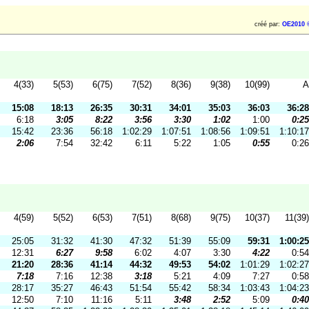
créé par:
OE2010 
4(33)
5(53)
6(75)
7(52)
8(36)
9(38)
10(99)
A
15:08
18:13
26:35
30:31
34:01
35:03
36:03
36:28
6:18
3:05
8:22
3:56
3:30
1:02
1:00
0:25
15:42
23:36
56:18
1:02:29
1:07:51
1:08:56
1:09:51
1:10:17
2:06
7:54
32:42
6:11
5:22
1:05
0:55
0:26
4(59)
5(52)
6(53)
7(51)
8(68)
9(75)
10(37)
11(39)
25:05
31:32
41:30
47:32
51:39
55:09
59:31
1:00:25
12:31
6:27
9:58
6:02
4:07
3:30
4:22
0:54
21:20
28:36
41:14
44:32
49:53
54:02
1:01:29
1:02:27
7:18
7:16
12:38
3:18
5:21
4:09
7:27
0:58
28:17
35:27
46:43
51:54
55:42
58:34
1:03:43
1:04:23
12:50
7:10
11:16
5:11
3:48
2:52
5:09
0:40