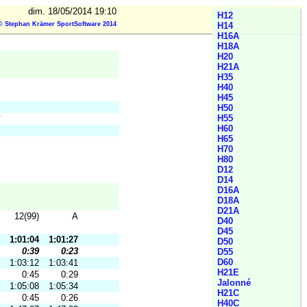
dim. 18/05/2014 19:10
H12
© Stephan Krämer SportSoftware 2014
H14
H16A
H18A
H20
H21A
H35
H40
H45
H50
H55
H60
H65
H70
H80
D12
D14
D16A
D18A
D21A
12(99)
A
D40
D45
1:01:04
1:01:27
D50
0:39
0:23
D55
D60
1:03:12
1:03:41
H21E
0:45
0:29
Jalonné
1:05:08
1:05:34
H21C
0:45
0:26
H40C