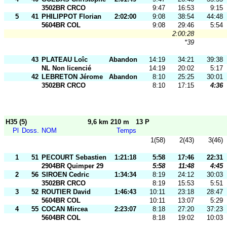
3502BR CRCO
9:47
16:53
9:15
5
41
PHILIPPOT Florian
2:02:00
9:08
38:54
44:48
5604BR COL
9:08
29:46
5:54
2:00:28
*39
43
PLATEAU Loîc
Abandon
14:19
34:21
39:38
NL Non licencié
14:19
20:02
5:17
42
LEBRETON Jérome
Abandon
8:10
25:25
30:01
3502BR CRCO
8:10
17:15
4:36
H35 (5)
9,6 km 210 m
13 P
Pl
Doss.
NOM
Temps
1(58)
2(43)
3(46)
1
51
PECOURT Sebastien
1:21:18
5:58
17:46
22:31
2904BR Quimper 29
5:58
11:48
4:45
2
56
SIROEN Cedric
1:34:34
8:19
24:12
30:03
3502BR CRCO
8:19
15:53
5:51
3
52
ROUTIER David
1:46:43
10:11
23:18
28:47
5604BR COL
10:11
13:07
5:29
4
55
COCAN Mircea
2:23:07
8:18
27:20
37:23
5604BR COL
8:18
19:02
10:03