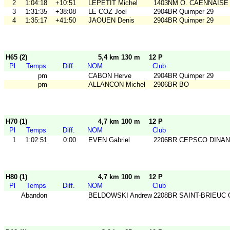
2
1:04:18
+10:51
LEPETIT Michel
1403NM O. CAENNAISE
3
1:31:35
+38:08
LE COZ Joel
2904BR Quimper 29
4
1:35:17
+41:50
JAOUEN Denis
2904BR Quimper 29
H65 (2)
5,4 km 130 m
12 P
Pl
Temps
Diff.
NOM
Club
pm
CABON Herve
2904BR Quimper 29
pm
ALLANCON Michel
2906BR BO
H70 (1)
4,7 km 100 m
12 P
Pl
Temps
Diff.
NOM
Club
1
1:02:51
0:00
EVEN Gabriel
2206BR CEPSCO DINAN
H80 (1)
4,7 km 100 m
12 P
Pl
Temps
Diff.
NOM
Club
Abandon
BELDOWSKI Andrew
2208BR SAINT-BRIEUC