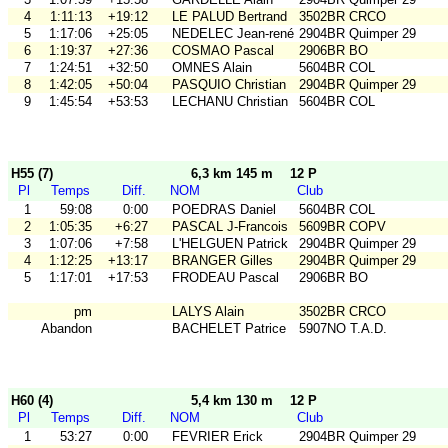
4
1:11:13
+19:12
LE PALUD Bertrand
3502BR CRCO
5
1:17:06
+25:05
NEDELEC Jean-rené
2904BR Quimper 29
6
1:19:37
+27:36
COSMAO Pascal
2906BR BO
7
1:24:51
+32:50
OMNES Alain
5604BR COL
8
1:42:05
+50:04
PASQUIO Christian
2904BR Quimper 29
9
1:45:54
+53:53
LECHANU Christian
5604BR COL
H55 (7)
6,3 km 145 m
12 P
Pl
Temps
Diff.
NOM
Club
1
59:08
0:00
POEDRAS Daniel
5604BR COL
2
1:05:35
+6:27
PASCAL J-Francois
5609BR COPV
3
1:07:06
+7:58
L'HELGUEN Patrick
2904BR Quimper 29
4
1:12:25
+13:17
BRANGER Gilles
2904BR Quimper 29
5
1:17:01
+17:53
FRODEAU Pascal
2906BR BO
pm
LALYS Alain
3502BR CRCO
Abandon
BACHELET Patrice
5907NO T.A.D.
H60 (4)
5,4 km 130 m
12 P
Pl
Temps
Diff.
NOM
Club
1
53:27
0:00
FEVRIER Erick
2904BR Quimper 29