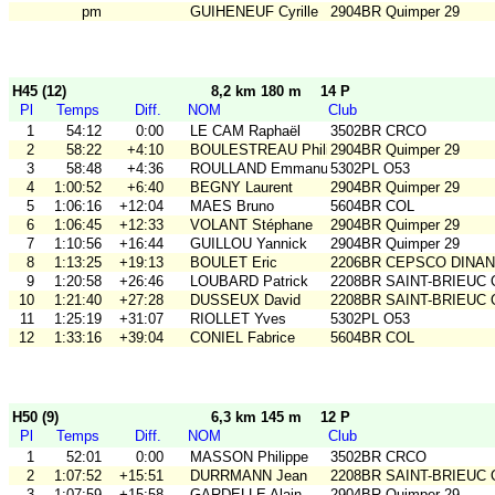
pm
GUIHENEUF Cyrille
2904BR Quimper 29
H45 (12)
8,2 km 180 m
14 P
Pl
Temps
Diff.
NOM
Club
1
54:12
0:00
LE CAM Raphaël
3502BR CRCO
2
58:22
+4:10
BOULESTREAU Philippe
2904BR Quimper 29
3
58:48
+4:36
ROULLAND Emmanuel
5302PL O53
4
1:00:52
+6:40
BEGNY Laurent
2904BR Quimper 29
5
1:06:16
+12:04
MAES Bruno
5604BR COL
6
1:06:45
+12:33
VOLANT Stéphane
2904BR Quimper 29
7
1:10:56
+16:44
GUILLOU Yannick
2904BR Quimper 29
8
1:13:25
+19:13
BOULET Eric
2206BR CEPSCO DINAN
9
1:20:58
+26:46
LOUBARD Patrick
2208BR SAINT-BRIEUC
10
1:21:40
+27:28
DUSSEUX David
2208BR SAINT-BRIEUC
11
1:25:19
+31:07
RIOLLET Yves
5302PL O53
12
1:33:16
+39:04
CONIEL Fabrice
5604BR COL
H50 (9)
6,3 km 145 m
12 P
Pl
Temps
Diff.
NOM
Club
1
52:01
0:00
MASSON Philippe
3502BR CRCO
2
1:07:52
+15:51
DURRMANN Jean
2208BR SAINT-BRIEUC
3
1:07:59
+15:58
GARDELLE Alain
2904BR Quimper 29