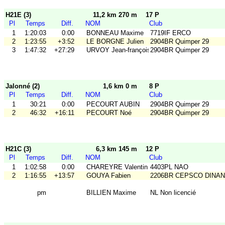
H21E (3)
11,2 km 270 m
17 P
Pl
Temps
Diff.
NOM
Club
1
1:20:03
0:00
BONNEAU Maxime
7719IF ERCO
2
1:23:55
+3:52
LE BORGNE Julien
2904BR Quimper 29
3
1:47:32
+27:29
URVOY Jean-françois
2904BR Quimper 29
Jalonné (2)
1,6 km 0 m
8 P
Pl
Temps
Diff.
NOM
Club
1
30:21
0:00
PECOURT AUBIN
2904BR Quimper 29
2
46:32
+16:11
PECOURT Noé
2904BR Quimper 29
H21C (3)
6,3 km 145 m
12 P
Pl
Temps
Diff.
NOM
Club
1
1:02:58
0:00
CHAREYRE Valentin
4403PL NAO
2
1:16:55
+13:57
GOUYA Fabien
2206BR CEPSCO DINAN
pm
BILLIEN Maxime
NL Non licencié