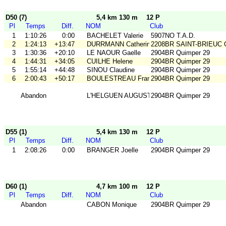
D50 (7)
5,4 km 130 m
12 P
Pl
Temps
Diff.
NOM
Club
1
1:10:26
0:00
BACHELET Valerie
5907NO T.A.D.
2
1:24:13
+13:47
DURRMANN Catherine
2208BR SAINT-BRIEUC
3
1:30:36
+20:10
LE NAOUR Gaelle
2904BR Quimper 29
4
1:44:31
+34:05
CUILHE Helene
2904BR Quimper 29
5
1:55:14
+44:48
SINOU Claudine
2904BR Quimper 29
6
2:00:43
+50:17
BOULESTREAU Francoise
2904BR Quimper 29
Abandon
L'HELGUEN AUGUSTE Cathy
2904BR Quimper 29
D55 (1)
5,4 km 130 m
12 P
Pl
Temps
Diff.
NOM
Club
1
2:08:26
0:00
BRANGER Joelle
2904BR Quimper 29
D60 (1)
4,7 km 100 m
12 P
Pl
Temps
Diff.
NOM
Club
Abandon
CABON Monique
2904BR Quimper 29