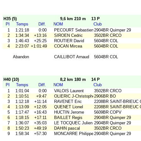
H35 (5)
9,6 km 210 m
13 P
Pl
Temps
Diff.
NOM
Club
1
1:21:18
0:00
PECOURT Sebastien
2904BR Quimper 29
2
1:34:34
+13:16
SIROEN Cedric
3502BR CRCO
3
1:46:43
+25:25
ROUTIER David
5604BR COL
4
2:23:07
+1:01:49
COCAN Mircea
5604BR COL
Abandon
CAILLIBOT Arnaud
5604BR COL
H40 (10)
8,2 km 180 m
14 P
Pl
Temps
Diff.
NOM
Club
1
1:01:04
0:00
VALOIS Laurent
3502BR CRCO
2
1:10:51
+9:47
OLIERIC J-Christophe
2906BR BO
3
1:12:18
+11:14
RAVENET Eric
2208BR SAINT-BRIEUC
4
1:13:09
+12:05
QUENET Lionel
2208BR SAINT-BRIEUC
5
1:17:47
+16:43
HUCTIN Jerome
5609BR COPV
6
1:18:15
+17:11
BAILLET Regis
2904BR Quimper 29
7
1:36:07
+35:03
LE TOCQUEC Julien
2904BR Quimper 29
8
1:50:23
+49:19
DAHIN pascal
3502BR CRCO
9
1:58:34
+57:30
MONCARRE Philippe
2904BR Quimper 29