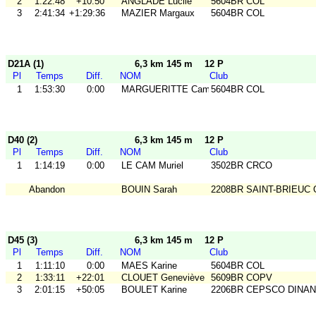
2
1:22:48
+10:50
ANGLADE Lucile
5604BR COL
3
2:41:34
+1:29:36
MAZIER Margaux
5604BR COL
D21A (1)
6,3 km 145 m
12 P
Pl
Temps
Diff.
NOM
Club
1
1:53:30
0:00
MARGUERITTE Camille
5604BR COL
D40 (2)
6,3 km 145 m
12 P
Pl
Temps
Diff.
NOM
Club
1
1:14:19
0:00
LE CAM Muriel
3502BR CRCO
Abandon
BOUIN Sarah
2208BR SAINT-BRIEUC
D45 (3)
6,3 km 145 m
12 P
Pl
Temps
Diff.
NOM
Club
1
1:11:10
0:00
MAES Karine
5604BR COL
2
1:33:11
+22:01
CLOUET Geneviève
5609BR COPV
3
2:01:15
+50:05
BOULET Karine
2206BR CEPSCO DINAN