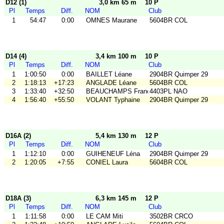
D12 (1)
3,0 km 65 m
10 P
Pl
Temps
Diff.
NOM
Club
1
54:47
0:00
OMNES Maurane
5604BR COL
D14 (4)
3,4 km 100 m
10 P
Pl
Temps
Diff.
NOM
Club
1
1:00:50
0:00
BAILLET Léane
2904BR Quimper 29
2
1:18:13
+17:23
ANGLADE Léane
5604BR COL
3
1:33:40
+32:50
BEAUCHAMPS France
4403PL NAO
4
1:56:40
+55:50
VOLANT Typhaine
2904BR Quimper 29
D16A (2)
5,4 km 130 m
12 P
Pl
Temps
Diff.
NOM
Club
1
1:12:10
0:00
GUIHENEUF Léna
2904BR Quimper 29
2
1:20:05
+7:55
CONIEL Laura
5604BR COL
D18A (3)
6,3 km 145 m
12 P
Pl
Temps
Diff.
NOM
Club
1
1:11:58
0:00
LE CAM Miti
3502BR CRCO