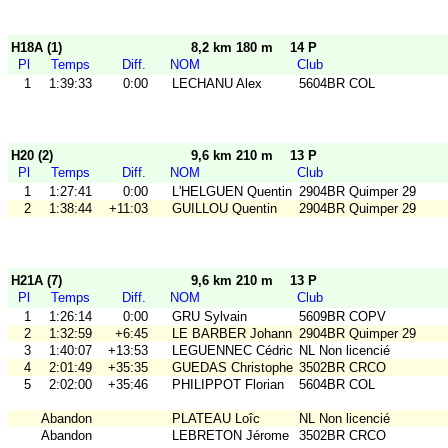
H18A (1)
8,2 km 180 m
14 P
Pl
Temps
Diff.
NOM
Club
1
1:39:33
0:00
LECHANU Alex
5604BR COL
H20 (2)
9,6 km 210 m
13 P
Pl
Temps
Diff.
NOM
Club
1
1:27:41
0:00
L'HELGUEN Quentin
2904BR Quimper 29
2
1:38:44
+11:03
GUILLOU Quentin
2904BR Quimper 29
H21A (7)
9,6 km 210 m
13 P
Pl
Temps
Diff.
NOM
Club
1
1:26:14
0:00
GRU Sylvain
5609BR COPV
2
1:32:59
+6:45
LE BARBER Johann
2904BR Quimper 29
3
1:40:07
+13:53
LEGUENNEC Cédric
NL Non licencié
4
2:01:49
+35:35
GUEDAS Christophe
3502BR CRCO
5
2:02:00
+35:46
PHILIPPOT Florian
5604BR COL
Abandon
PLATEAU Loîc
NL Non licencié
Abandon
LEBRETON Jérome
3502BR CRCO