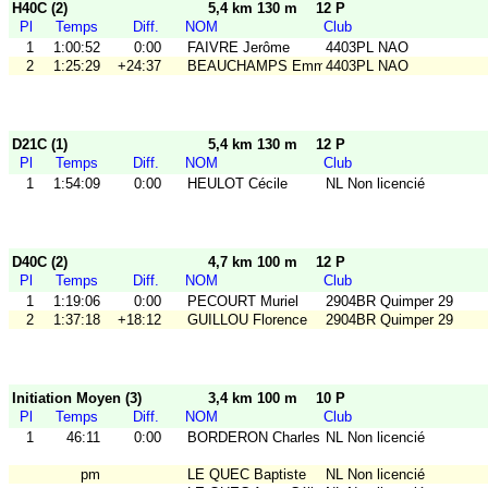
H40C (2)
5,4 km 130 m
12 P
Pl
Temps
Diff.
NOM
Club
1
1:00:52
0:00
FAIVRE Jerôme
4403PL NAO
2
1:25:29
+24:37
BEAUCHAMPS Emmanuel
4403PL NAO
D21C (1)
5,4 km 130 m
12 P
Pl
Temps
Diff.
NOM
Club
1
1:54:09
0:00
HEULOT Cécile
NL Non licencié
D40C (2)
4,7 km 100 m
12 P
Pl
Temps
Diff.
NOM
Club
1
1:19:06
0:00
PECOURT Muriel
2904BR Quimper 29
2
1:37:18
+18:12
GUILLOU Florence
2904BR Quimper 29
Initiation Moyen (3)
3,4 km 100 m
10 P
Pl
Temps
Diff.
NOM
Club
1
46:11
0:00
BORDERON Charles
NL Non licencié
pm
LE QUEC Baptiste
NL Non licencié