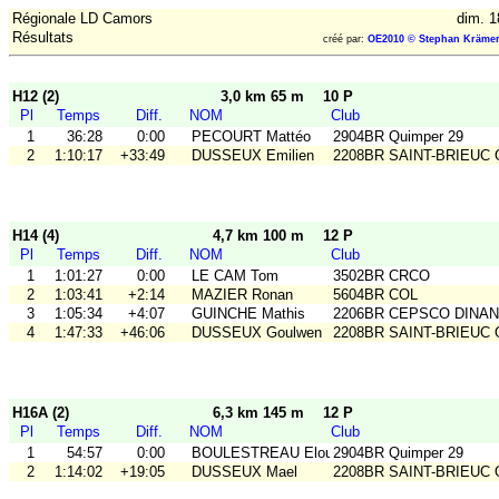
Régionale LD Camors
dim. 1
Résultats
créé par:
OE2010 © Stephan Krämer
H12 (2)
3,0 km 65 m
10 P
Pl
Temps
Diff.
NOM
Club
1
36:28
0:00
PECOURT Mattéo
2904BR Quimper 29
2
1:10:17
+33:49
DUSSEUX Emilien
2208BR SAINT-BRIEUC
H14 (4)
4,7 km 100 m
12 P
Pl
Temps
Diff.
NOM
Club
1
1:01:27
0:00
LE CAM Tom
3502BR CRCO
2
1:03:41
+2:14
MAZIER Ronan
5604BR COL
3
1:05:34
+4:07
GUINCHE Mathis
2206BR CEPSCO DINAN
4
1:47:33
+46:06
DUSSEUX Goulwen
2208BR SAINT-BRIEUC
H16A (2)
6,3 km 145 m
12 P
Pl
Temps
Diff.
NOM
Club
1
54:57
0:00
BOULESTREAU Elouan
2904BR Quimper 29
2
1:14:02
+19:05
DUSSEUX Mael
2208BR SAINT-BRIEUC